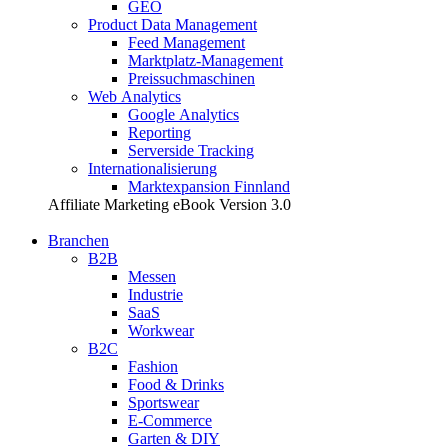
GEO
Product Data Management
Feed Management
Marktplatz-Management
Preissuchmaschinen
Web Analytics
Google Analytics
Reporting
Serverside Tracking
Internationalisierung
Marktexpansion Finnland
Affiliate Marketing eBook Version 3.0
Branchen
B2B
Messen
Industrie
SaaS
Workwear
B2C
Fashion
Food & Drinks
Sportswear
E-Commerce
Garten & DIY