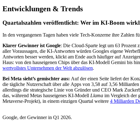
Entwicklungen & Trends
Quartalszahlen veröffentlicht: Wer im KI-Boom wirkl
In den vergangenen Tagen haben viele Tech-Konzerne ihre Zahlen für
Klarer Gewinner ist Google
: Die Cloud-Sparte legt um 63 Prozent z
aller Voraussagen, die KI-Antworten würden Googles eigene Werbeflä
Antworten besser werden, klickt am Ende auch häufiger auf Anzeigen. 
Haus: von den hauseigenen Chips über das KI-Modell Gemini bis h
wertvollstes Unternehmen der Welt abzulösen
.
Bei Meta sieht’s gemischter aus:
Auf der einen Seite liefert der Kon
die tägliche Nutzerschaft über alle Apps von 3,58 auf 3,56 Milliarde
allerdings die strategische Linie von Gründer und CEO Mark Zuckerber
das, während Metas hauseigenes KI-Modell
Llama
im Vergleich der 
Metaverse-Projekt), in einem einzigen Quartal weitere
4 Milliarden Do
Google, der Gewinner in Q1 2026.