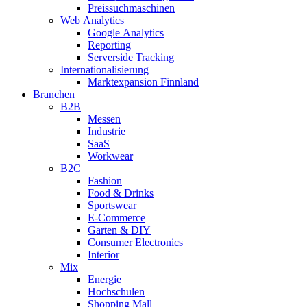
Preissuchmaschinen
Web Analytics
Google Analytics
Reporting
Serverside Tracking
Internationalisierung
Marktexpansion Finnland
Branchen
B2B
Messen
Industrie
SaaS
Workwear
B2C
Fashion
Food & Drinks
Sportswear
E-Commerce
Garten & DIY
Consumer Electronics
Interior
Mix
Energie
Hochschulen
Shopping Mall