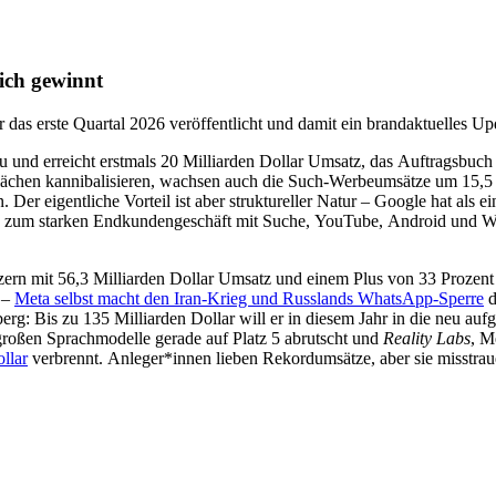
ich gewinnt
 das erste Quartal 2026 veröffentlicht und damit ein brandaktuelles U
u und erreicht erstmals 20 Milliarden Dollar Umsatz, das Auftragsbuch 
chen kannibalisieren, wachsen auch die Such-Werbeumsätze um 15,5 Pro
Der eigentliche Vorteil ist aber struktureller Natur – Google hat als 
in zum starken Endkundengeschäft mit Suche, YouTube, Android und W
zern mit 56,3 Milliarden Dollar Umsatz und einem Plus von 33 Prozent 
n –
Meta selbst macht den Iran-Krieg und Russlands WhatsApp-Sperre
d
g: Bis zu 135 Milliarden Dollar will er in diesem Jahr in die neu auf
großen Sprachmodelle gerade auf Platz 5 abrutscht und
Reality Labs
, M
llar
verbrennt. Anleger*innen lieben Rekordumsätze, aber sie misstrau