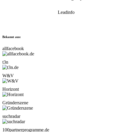
Leadinfo
Bekannt aus:
allfacebook
t3n
W&V
Horizont
Gründerszene
suchradar
100partnerprogramme.de