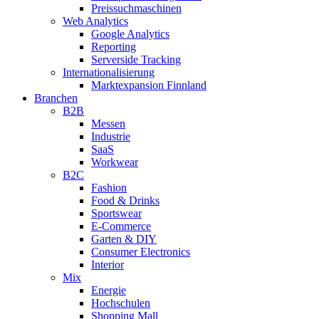
Preissuchmaschinen
Web Analytics
Google Analytics
Reporting
Serverside Tracking
Internationalisierung
Marktexpansion Finnland
Branchen
B2B
Messen
Industrie
SaaS
Workwear
B2C
Fashion
Food & Drinks
Sportswear
E-Commerce
Garten & DIY
Consumer Electronics
Interior
Mix
Energie
Hochschulen
Shopping Mall