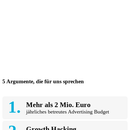
Wir analysieren deine Social Advertising Accounts, prüfen die
Kampagnen, Einstellungen und das Tracking. Daraus leiten wir
Handlungsempfehlungen ab und zeigen Potentiale auf – effizient
und zielführend.
5 Argumente, die für uns sprechen
Mehr als 2 Mio. Euro
jährliches betreutes Advertising Budget
Growth Hacking