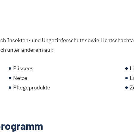
eich Insekten- und Ungezieferschutz sowie Lichtschach
ich unter anderem auf:
Plissees
L
Netze
E
Pflegeprodukte
Z
rprogramm