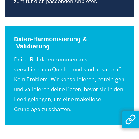
zum für dich passenden Anbieter.
Daten-Harmonisierung &
-Validierung
Deine Rohdaten kommen aus
verschiedenen Quellen und sind unsauber?
Kein Problem. Wir konsolidieren, bereinigen
und validieren deine Daten, bevor sie in den
Feed gelangen, um eine makellose
Grundlage zu schaffen.