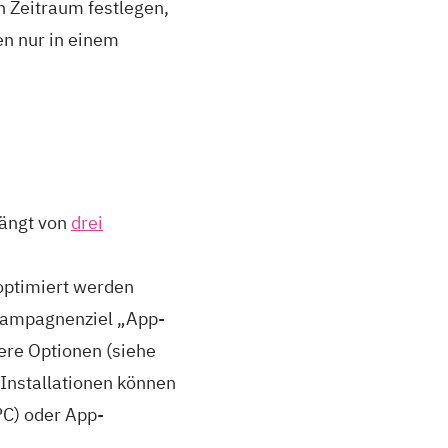
 Zeitraum festlegen,
n nur in einem
hängt von
drei
optimiert werden
 Kampagnenziel „App-
ere Optionen (siehe
-Installationen können
PC) oder App-