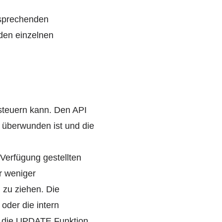
tsprechenden
 den einzelnen
steuern kann. Den API
 überwunden ist und die
 Verfügung gestellten
r weniger
) zu ziehen. Die
oder die intern
er die UPDATE Funktion,