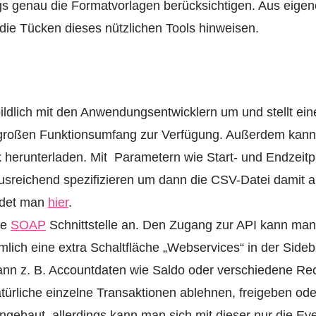
gs genau die Formatvorlagen berücksichtigen. Aus eigen
f die Tücken dieses nützlichen Tools hinweisen.
ildlich mit den Anwendungsentwicklern um und stellt ei
m großen Funktionsumfang zur Verfügung. Außerdem kann
 herunterladen. Mit Parametern wie Start- und Endzeitp
sreichend spezifizieren um dann die CSV-Datei damit a
ndet man
hier
.
ie
SOAP
Schnittstelle an. Den Zugang zur API kann man 
mlich eine extra Schaltfläche „Webservices“ in der Sideba
nn z. B. Accountdaten wie Saldo oder verschiedene Re
rliche einzelne Transaktionen ablehnen, freigeben od
ngebaut, allerdings kann man sich mit dieser nur die Eve