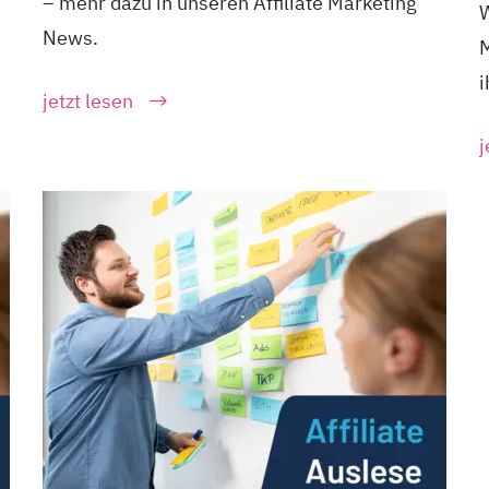
– mehr dazu in unseren Affiliate Marketing
W
News.
M
i
jetzt lesen
j