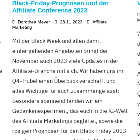
Black-Friday-Prognosen und der
Affiliate Conference 2023
M
Dorothea Meyer
28.11.2023
Affiliate
Marketing
W
t
Mit der Black Week und allen damit
d
einhergehenden Angeboten bringt der
d
November auch 2023 viele Updates in der
f
e
Affiliate-Branche mit sich. Wir haben uns im
A
Q4-Trubel einen Überblick verschafft und
N
alles Wichtige für euch zusammengefasst:
Q
Besonders spannend fanden wir ein
v
Gedankenexperiment, das euch in die KI-Welt
w
des Affiliate Marketings begleitet, sowie die
i
rosigen Prognosen für den Black Friday 2023
s