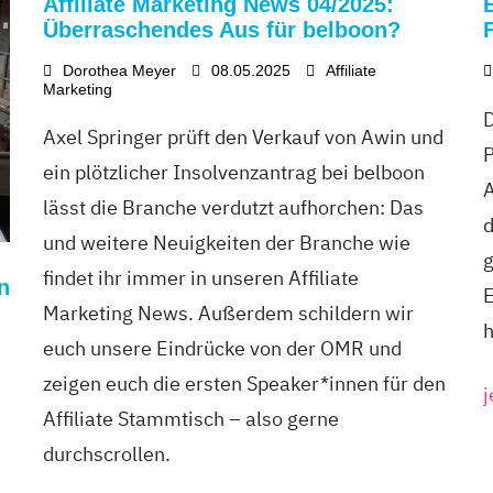
Affiliate Marketing News 04/2025:
Überraschendes Aus für belboon?
Dorothea Meyer
08.05.2025
Affiliate
Marketing
D
Axel Springer prüft den Verkauf von Awin und
P
ein plötzlicher Insolvenzantrag bei belboon
A
lässt die Branche verdutzt aufhorchen: Das
d
und weitere Neuigkeiten der Branche wie
g
findet ihr immer in unseren Affiliate
n
E
Marketing News. Außerdem schildern wir
h
euch unsere Eindrücke von der OMR und
zeigen euch die ersten Speaker*innen für den
j
Affiliate Stammtisch – also gerne
durchscrollen.