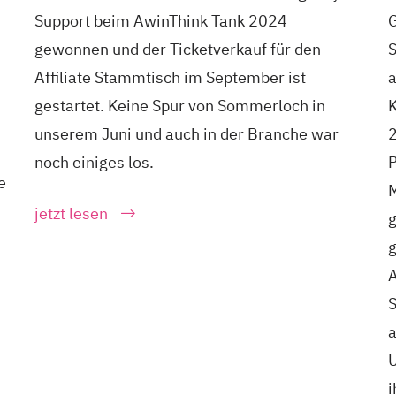
Support beim AwinThink Tank 2024
G
gewonnen und der Ticketverkauf für den
Affiliate Stammtisch im September ist
a
gestartet. Keine Spur von Sommerloch in
K
unserem Juni und auch in der Branche war
2
noch einiges los.
P
e
M
jetzt lesen
g
n
A
S
a
U
i