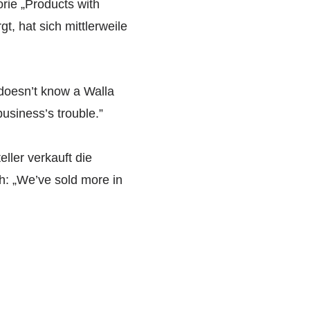
rie „Products with
t, hat sich mittlerweile
 doesn’t know a Walla
usiness’s trouble.”
ller verkauft die
h: „We’ve sold more in