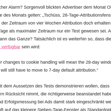
cher Alarm? Sorgenvoll blickten Advertiser dem Monat O
tte des Monats gelten: „Tschüss, 28-Tage-Attributionsfen
 der Zeitraum von vier Wochen Attribution doch erhalten
Tage als maximaler Zeitraum nur ein Test gewesen sei. 
n das Ganze? Tatsächlich ist es weiterhin so, dass die
 verfügbar
sein wird:
er changes to cookie handling will mean the 28-day windo
ll still have to move to 7-day default attribution.“
t dem Aussetzen des Tests demonstrieren wollen, dass d
rn Rücksicht nimmt, die richtigerweise beanstandet hab
d Erfolgsmessung bei Ads damit stark eingeschränkt wer
ft auf das kleinere Sieben-Tage-Fenster als Standardopt