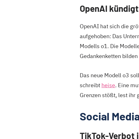
OpenAI kündigt
OpenAI hat sich die grö
aufgehoben: Das Unte
Modells o1. Die Modell
Gedankenketten bilden
Das neue Modell o3 so
schreibt
heise
. Eine mu
Grenzen stößt, lest ihr
Social Medi
TikTok-Verbot 