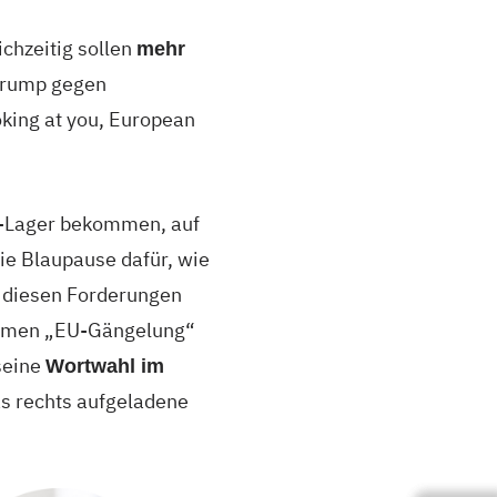
chzeitig sollen
mehr
Trump gegen
king at you, European
Lager bekommen, auf
ie Blaupause dafür, wie
e diesen Forderungen
ommen „EU-Gängelung“
 seine
Wortwahl im
as rechts aufgeladene