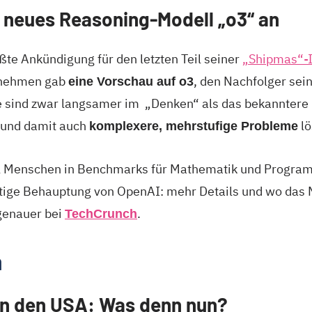
 neues Reasoning-Modell „o3“ an
ßte Ankündigung für den letzten Teil seiner
„Shipmas“-I
rnehmen gab
, den Nachfolger sei
eine Vorschau auf o3
e sind zwar langsamer im „Denken“ als das bekanntere 
 und damit auch
lö
komplexere, mehrstufige Probleme
ll Menschen in Benchmarks für Mathematik und Program
tige Behauptung von OpenAI: mehr Details und wo das 
 genauer bei
.
TechCrunch
a
in den USA: Was denn nun?