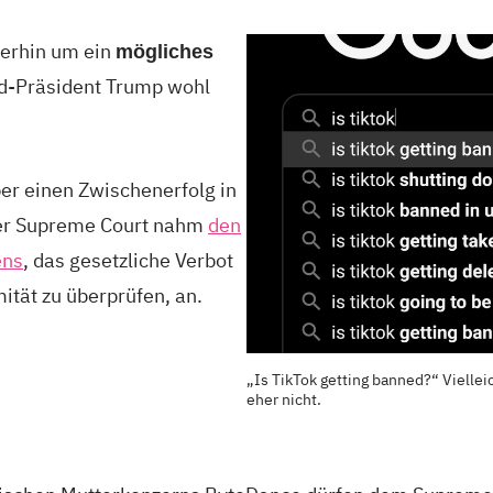
terhin um ein
mögliches
ld-Präsident Trump wohl
er einen Zwischenerfolg in
Der Supreme Court nahm
den
ens
, das gesetzliche Verbot
ität zu überprüfen, an.
„Is TikTok getting banned?“ Viellei
eher nicht.