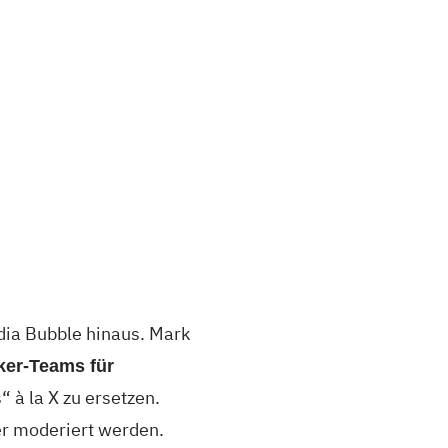
dia Bubble hinaus. Mark
ker-Teams für
à la X zu ersetzen.
er moderiert werden.