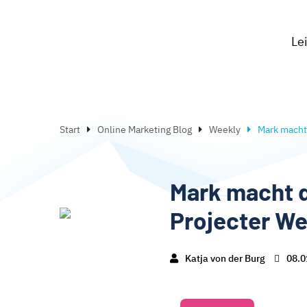
Le
Start
Online Marketing Blog
Weekly
Mark macht 
Mark macht d
Projecter W
Katja von der Burg
08.0