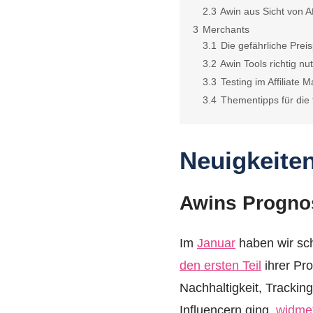
2.3
Awin aus Sicht von Aff
3
Merchants
3.1
Die gefährliche Prei
3.2
Awin Tools richtig nu
3.3
Testing im Affiliate M
3.4
Thementipps für die
Neuigkeite
Awins Prognos
Im
Januar
haben wir sch
den ersten Teil
ihrer Pr
Nachhaltigkeit, Trackin
Influencern ging,
widmet