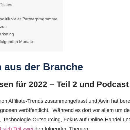
iliates
spolitik vieler Partnerprogramme
tzen
arketing
 folgenden Monate
n aus der Branche
en für 2022 – Teil 2 und Podcas
on Affiliate-Trends zusammengefasst und Awin hat bere
ognosen veröffentlicht. Während es dort vor allem um d
g, Technologie-Outsourcing, Fokus auf Online-Handel und 
 sich Teil zwei
den folgenden Themen: