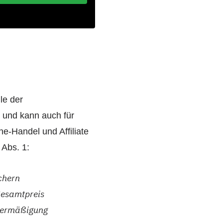
le der
n und kann auch für
e-Handel und Affiliate
1 Abs. 1:
chern
Gesamtpreis
isermäßigung