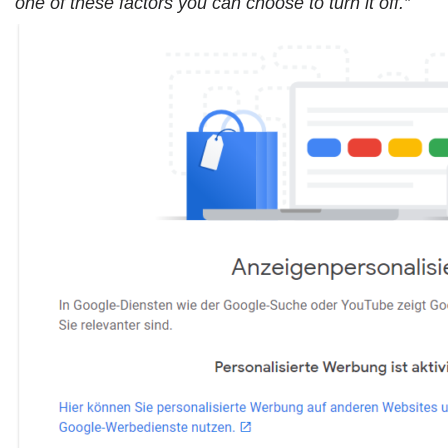
one of these factors you can choose to turn it off.”