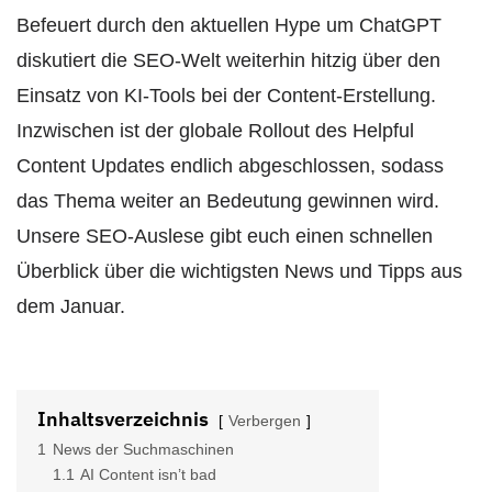
Befeuert durch den aktuellen
Hype um
ChatGPT
diskutiert die SEO-Welt
weiterhin
hitzig
über den
Einsatz von KI-Tools
bei der
Content
-E
rstellung
.
Inzwischen ist
der globale
Rollout des
Helpful
Content Update
s
endlich abgeschlossen
, sodass
das Thema weiter an Bedeutung gewinnen wird
.
Unsere SEO-Auslese gibt euch einen schnellen
Überblick über die wichtigsten News
und Tipps
aus
dem Januar
.
Inhaltsverzeichnis
Verbergen
1
News der Suchmaschinen
1.1
AI Content isn’t bad