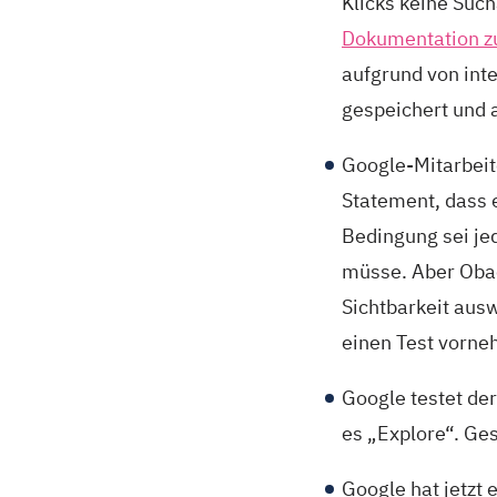
Klicks keine Suc
Dokumentation z
aufgrund von inte
gespeichert und 
Google-Mitarbei
Statement, dass e
Bedingung sei je
müsse. Aber Obach
Sichtbarkeit ausw
einen Test vorn
Google testet de
es „Explore“. Ge
Google hat jetzt e