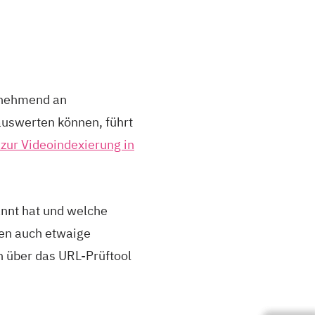
unehmend an
uswerten können, führt
 zur Videoindexierung in
annt hat und welche
en auch etwaige
n über das URL-Prüftool