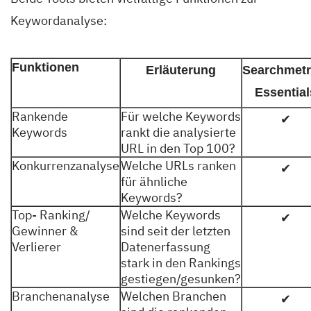
Keywordanalyse:
Funktionen
Erläuterung
Searchmetr
Essential
Rankende
Für welche Keywords
✔
Keywords
rankt die analysierte
URL in den Top 100?
Konkurrenzanalyse
Welche URLs ranken
✔
für ähnliche
Keywords?
Top- Ranking/
Welche Keywords
✔
Gewinner &
sind seit der letzten
Verlierer
Datenerfassung
stark in den Rankings
gestiegen/gesunken?
Branchenanalyse
Welchen Branchen
✔