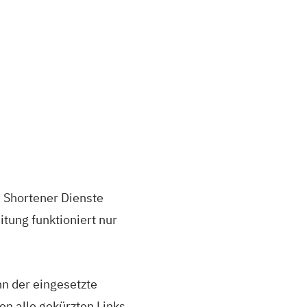
e Shortener Dienste
tung funktioniert nur
nn der eingesetzte
en alle gekürzten Links