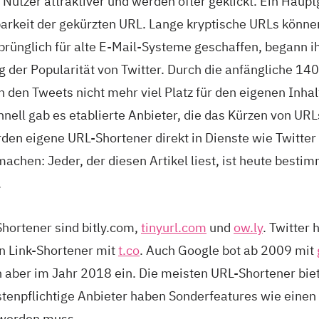
 Nutzer attraktiver und werden öfter geklickt. Ein Haupt
esbarkeit der gekürzten URL. Lange kryptische URLs könn
ünglich für alte E-Mail-Systeme geschaffen, begann ihr
g der Popularität von Twitter. Durch die anfängliche 1
in den Tweets nicht mehr viel Platz für den eigenen Inh
hnell gab es etablierte Anbieter, die das Kürzen von UR
en eigene URL-Shortener direkt in Dienste wie Twitter 
machen: Jeder, der diesen Artikel liest, ist heute besti
.
hortener sind bitly.com,
tinyurl.com
und
ow.ly
. Twitter 
n Link-Shortener mit
t.co
. Auch Google bot ab 2009 mit
en aber im Jahr 2018 ein. Die meisten URL-Shortener bie
ostenpflichtige Anbieter haben Sonderfeatures wie eine
 werden muss.