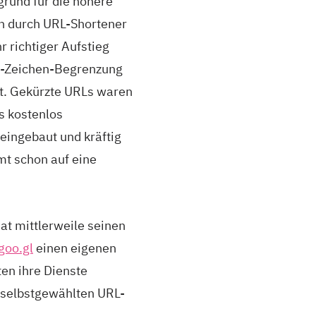
grund für die höhere
en durch URL-Shortener
 richtiger Aufstieg
40-Zeichen-Begrenzung
alt. Gekürzte URLs waren
Ls kostenlos
eingebaut und kräftig
mmt schon auf eine
hat mittlerweile seinen
goo.gl
einen eigenen
ten ihre Dienste
n selbstgewählten URL-