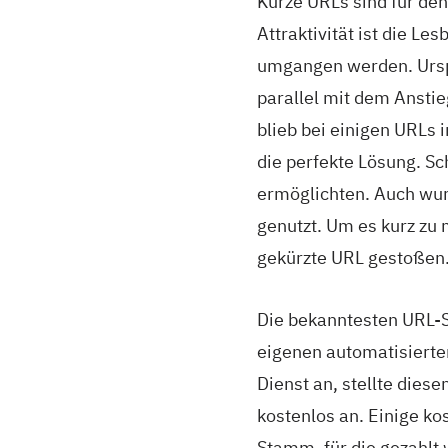
Kurze URLs sind für den
Attraktivität ist die L
umgangen werden. Urspr
parallel mit dem Anstie
blieb bei einigen URLs 
die perfekte Lösung. Sc
ermöglichten. Auch wurd
genutzt. Um es kurz zu 
gekürzte URL gestoßen
Die bekanntesten URL-S
eigenen automatisierte
Dienst an, stellte dies
kostenlos an. Einige k
Stamm, für die gezahlt