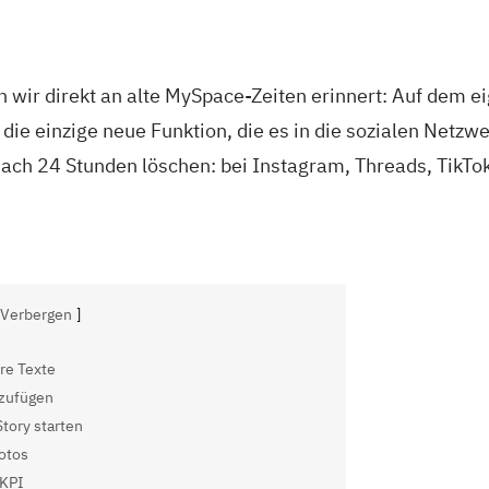
ir direkt an alte MySpace-Zeiten erinnert: Auf dem eig
 die einzige neue Funktion, die es in die sozialen Netzw
 nach 24 Stunden löschen: bei Instagram, Threads, TikTo
Verbergen
ure Texte
nzufügen
Story starten
otos
 KPI