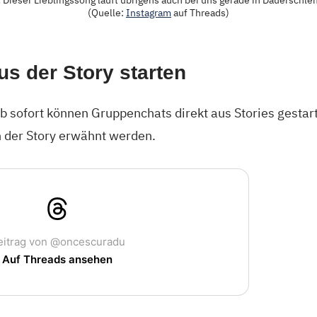
 Dieser Lieblingssong läuft übrigens auch bei uns gerade in Dauerschlei
(Quelle:
Instagram
auf Threads)
us der Story starten
 sofort können Gruppenchats direkt aus Stories gestar
n der Story erwähnt werden.
eitrag von @oncescuradu
Auf Threads ansehen