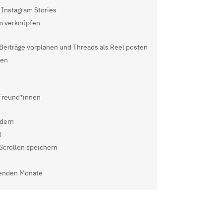
 Instagram Stories
am verknüpfen
Beiträge vorplanen und Threads als Reel posten
den
Freund*innen
ndern
d
 Scrollen speichern
genden Monate