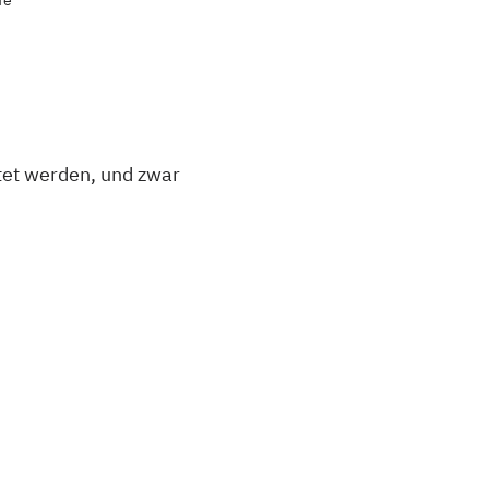
fe
tet werden, und zwar