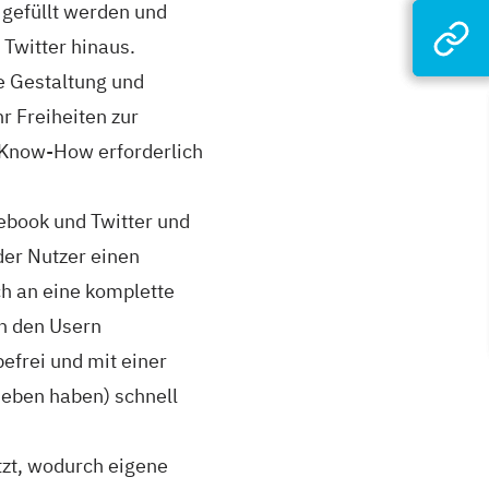
 gefüllt werden und
 Twitter hinaus.
e Gestaltung und
r Freiheiten zur
 Know-How erforderlich
ebook und Twitter und
der Nutzer einen
ch an eine komplette
n den Usern
efrei und mit einer
ieben haben) schnell
tzt, wodurch eigene