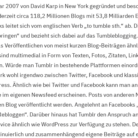
r 2007 von David Karp in New York gegründet und besch
erzeit circa 118,2 Millionen Blogs mit 53,8 Milliarden 
leitet sich vom englischen Verb „to tumble sth.“ ab. Di
ingen“ und bezieht sich dabei auf das Tumbleblogging. 
s Veröffentlichen von meist kurzen Blog-Beiträgen ähnl
d multimedial in Form von Texten, Fotos, Zitaten, Link
n. Würde man Tumblr in bestehende Plattformen einordn
erk wohl irgendwo zwischen Twitter, Facebook und klass
ess. Ähnlich wie bei Twitter und Facebook kann man an
e im eigenen Newsfeed erscheinen. Posts von anderen 
en Blog veröffentlicht werden. Angelehnt an Facebooks 
Rebloggen“. Darüber hinaus hat Tumblr den Anspruch an
vice ähnlich wie WordPress zur Verfügung zu stehen. Der
tinuierlich und zusammenhängend eigene Beiträge auf 