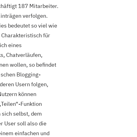
äftigt 187 Mitarbeiter.
Einträgen verfolgen.
es bedeutet so viel wie
Charakteristisch für
ich eines
s, Chatverläufen,
en wollen, so befindet
ischen Blogging-
deren Usern folgen,
Nutzern können
„Teilen“-Funktion
 sich selbst, dem
 User soll also die
einem einfachen und