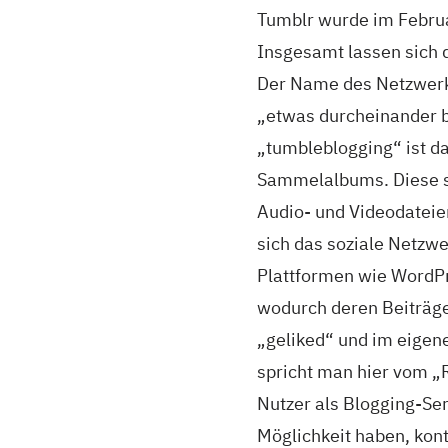
Tumblr wurde im Februa
Insgesamt lassen sich d
Der Name des Netzwerks 
„etwas durcheinander br
„tumbleblogging“ ist da
Sammelalbums. Diese sin
Audio- und Videodateie
sich das soziale Netzw
Plattformen wie WordPr
wodurch deren Beiträg
„geliked“ und im eigen
spricht man hier vom „
Nutzer als Blogging-Ser
Möglichkeit haben, kon