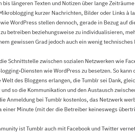
n bis längeren Texten und Notizen über lange Zeiträume
Mikroblogging kurzer Nachrichten, Bilder oder Links à la
 wie WordPress stellen dennoch, gerade in Bezug auf di
zu betreiben beziehungsweise zu individualisieren, meh
einem gewissen Grad jedoch auch ein wenig technisches
die Schnittstelle zwischen sozialen Netzwerken wie Fac
 Blogging-Diensten wie WordPress zu besetzen. So kann 
ie Welt des Bloggens erlangen, die Tumblr sei Dank, glei
t und so die Kommunikation und den Austausch zwische
 die Anmeldung bei Tumblr kostenlos, das Netzwerk werb
 einer Minute (mit der die Betreiber keineswegs übertr
unity ist Tumblr auch mit Facebook und Twitter verne