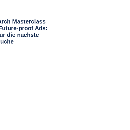
arch Masterclass
uture-proof Ads:
für die nächste
Suche