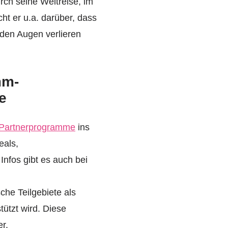
urch seine Weltreise, im
cht er u.a. darüber, dass
 den Augen verlieren
mm-
e
 Partnerprogramme
ins
eals,
nfos gibt es auch bei
che Teilgebiete als
tützt wird. Diese
er.