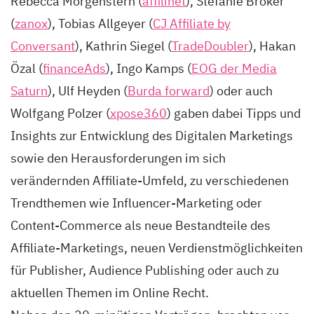
Rebecca Morgenstern (
affilinet
), Stefanie Bröker
(
zanox
), Tobias Allgeyer (
CJ Affiliate by
Conversant
), Kathrin Siegel (
TradeDoubler
), Hakan
Özal (
financeAds
), Ingo Kamps (
EOG der Media
Saturn
), Ulf Heyden (
Burda forward
) oder auch
Wolfgang Polzer (
xpose360
) gaben dabei Tipps und
Insights zur Entwicklung des Digitalen Marketings
sowie den Herausforderungen im sich
verändernden Affiliate-Umfeld, zu verschiedenen
Trendthemen wie Influencer-Marketing oder
Content-Commerce als neue Bestandteile des
Affiliate-Marketings, neuen Verdienstmöglichkeiten
für Publisher, Audience Publishing oder auch zu
aktuellen Themen im Online Recht.