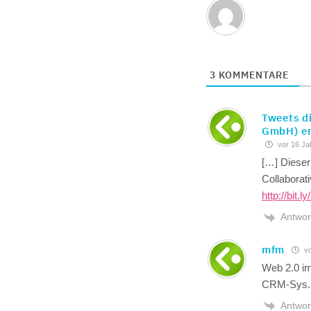
3
KOMMENTARE
Tweets di
GmbH) er
vor 16 Ja
[…] Dieser
Collaborat
http://bit.
Antwor
mfm
vo
Web 2.0 im
CRM-Sys.
Antwor