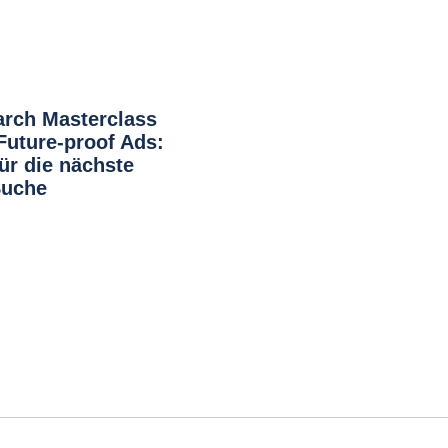
arch Masterclass
uture-proof Ads:
für die nächste
Suche