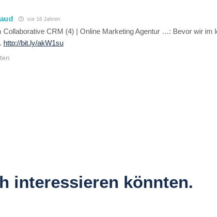
raud
vor 16 Jahren
 Collaborative CRM (4) | Online Marketing Agentur …: Bevor wir im le
.
http://bit.ly/akW1su
ten
ch interessieren könnten.