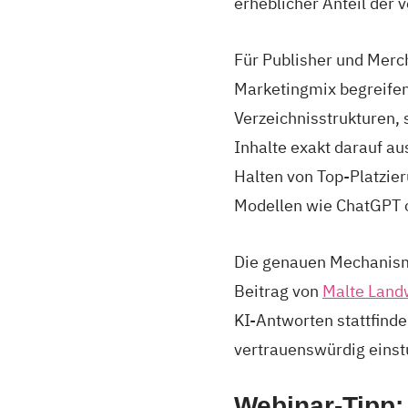
erheblicher Anteil der 
Für Publisher und Merch
Marketingmix begreifen
Verzeichnisstrukturen, 
Inhalte exakt darauf au
Halten von Top-Platzier
Modellen wie ChatGPT 
Die genauen Mechanisme
Beitrag von
Malte Land
KI-Antworten stattfind
vertrauenswürdig einstuf
Webinar-Tipp: