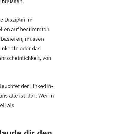
influssen.
e Disziplin im
ellen auf bestimmten
n basieren, müssen
LinkedIn oder das
ahrscheinlichkeit, von
leuchtet der LinkedIn-
ns alle ist klar: Wer in
ll als
laude dir den