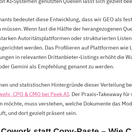
von KI-Systemen genutzten Quellen lässt sich gezielt bee
ants bedeutet diese Entwicklung, dass wir GEO als fest
 müssen. Wenn fast die Hälfte der herangezogenen Qu
starken Autoritätsplattformen oder strukturierten Liste
sgerichtet werden. Das Profilieren auf Plattformen wie 
ungen in relevanten Drittanbieter-Listings erhöht die W
oder Gemini als Empfehlung genannt zu werden.
n und statistischen Hintergründe dieser Verteilung be
wehr, CPO & CMO bei Peek AI
. Der Praxis-Takeaway für u
en möchte, muss verstehen, welche Dokumente das Mode
t, und dort gezielt präsent sein.
 Cowork statt Copy-Paste – Wie C