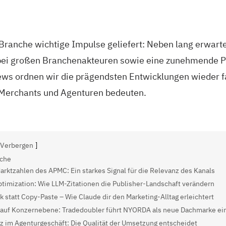
g-Branche wichtige Impulse geliefert: Neben lang erwart
 bei großen Branchenakteuren sowie eine zunehmende Pr
 News ordnen wir die prägendsten Entwicklungen wieder f
n, Merchants und Agenturen bedeuten.
Verbergen
nche
Marktzahlen des APMC: Ein starkes Signal für die Relevanz des Kanals
timization: Wie LLM-Zitationen die Publisher-Landschaft verändern
 statt Copy-Paste – Wie Claude dir den Marketing-Alltag erleichtert
l auf Konzernebene: Tradedoubler führt NYORDA als neue Dachmarke ei
nz im Agenturgeschäft: Die Qualität der Umsetzung entscheidet