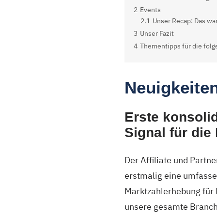
2
Events
2.1
Unser Recap: Das war
3
Unser Fazit
4
Thementipps für die fol
Neuigkeite
Erste konsoli
Signal für di
Der Affiliate und Part
erstmalig eine umfass
Marktzahlerhebung für 
unsere gesamte Branche