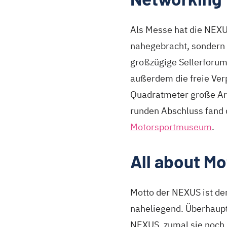
Als Messe hat die NEX
nahegebracht, sondern
großzügige Sellerforum 
außerdem die freie Ver
Quadratmeter große Are
runden Abschluss fand 
Motorsportmuseum
.
All about M
Motto der NEXUS ist der
naheliegend. Überhaupt 
NEXUS, zumal sie noch