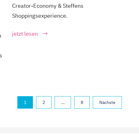
Creator-Economy & Steffens
Shoppingsexperience.
jetzt lesen
n
s
1
2
…
8
Nächste