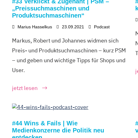
#33 Verklickt & Zugenäht | PSM –
„Preissuchmaschinen und
Produktsuchmaschinen“
Marius Hasselkus
23.09.2021
Podcast
M
Markus, Robert und Johannes widmen sich
N
Preis- und Produktsuchmaschinen – kurz PSM
T
– und geben und wichtige Tipps für Shops und
User.
j
jetzt lesen
#44 Wins & Fails | Wie
Medienkonzerne die Politik neu
entdecken