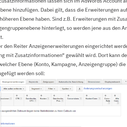
Zusatzinformationen lassen sich im AdWords Account 
ene hinzufügen. Dabei gilt, dass die Erweiterungen au
höheren Ebene haben. Sind z.B. Erweiterungen mit Zus
engruppenebene hinterlegt, so werden jene aus den A
t.
er den Reiter Anzeigenerweiterungen eingerichtet werd
 mit Zusatzinformationen“ gewählt wird. Dort kann d
f welcher Ebene (Konto, Kampagne, Anzeigengruppe) die
ugefügt werden soll: