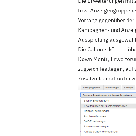
Die Erweiterungen mit 
bzw. Anzeigengruppeneb
Vorrang gegenüber der 
Kampagnen- und Anzeig
Ausspielung ausgewähl
Die Callouts können üb
Down Menü „Erweiterung
zugleich festlegen, au
Zusatzinformation hinz