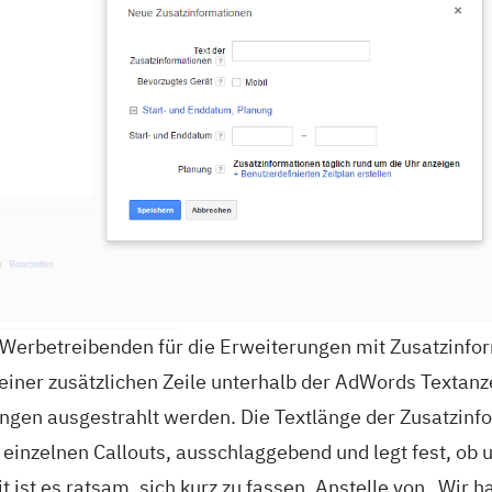
Werbetreibenden für die Erweiterungen mit Zusatzinfo
 einer zusätzlichen Zeile unterhalb der AdWords Textan
ngen ausgestrahlt werden. Die Textlänge der Zusatzinfo
 einzelnen Callouts, ausschlaggebend und legt fest, ob 
 ist es ratsam, sich kurz zu fassen. Anstelle von „Wir