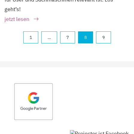
geht’s!
jetzt lesen
1
…
7
8
9